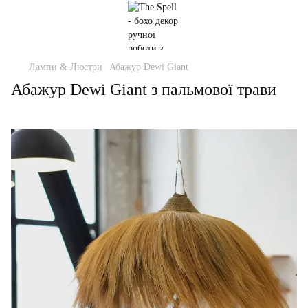
Лампи & Люстри
Абажур Dewi Giant
Абажур Dewi Giant з пальмової трави