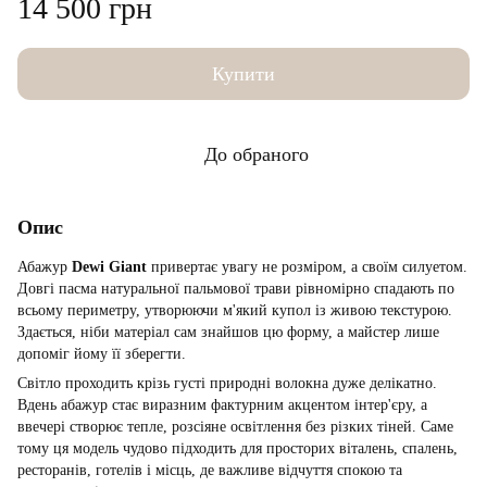
14 500 грн
Купити
До обраного
Опис
Абажур
Dewi Giant
привертає увагу не розміром, а своїм силуетом.
Довгі пасма натуральної пальмової трави рівномірно спадають по
всьому периметру, утворюючи м'який купол із живою текстурою.
Здається, ніби матеріал сам знайшов цю форму, а майстер лише
допоміг йому її зберегти.
Світло проходить крізь густі природні волокна дуже делікатно.
Вдень абажур стає виразним фактурним акцентом інтер'єру, а
ввечері створює тепле, розсіяне освітлення без різких тіней. Саме
тому ця модель чудово підходить для просторих віталень, спалень,
ресторанів, готелів і місць, де важливе відчуття спокою та