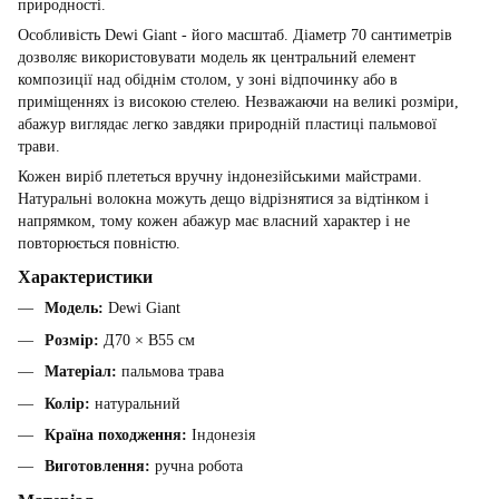
природності.
Особливість Dewi Giant - його масштаб. Діаметр 70 сантиметрів
дозволяє використовувати модель як центральний елемент
композиції над обіднім столом, у зоні відпочинку або в
приміщеннях із високою стелею. Незважаючи на великі розміри,
абажур виглядає легко завдяки природній пластиці пальмової
трави.
Кожен виріб плететься вручну індонезійськими майстрами.
Натуральні волокна можуть дещо відрізнятися за відтінком і
напрямком, тому кожен абажур має власний характер і не
повторюється повністю.
Характеристики
Модель:
Dewi Giant
Розмір:
Д70 × В55 см
Матеріал:
пальмова трава
Колір:
натуральний
Країна походження:
Індонезія
Виготовлення:
ручна робота