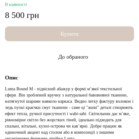
В наявності
8 500 грн
Купити
До обраного
Опис
Luma Round M - підвісний абажур у формі м’якої текстильної
сфери. Він зроблений вручну з натуральної бавовняної тканини,
натягнутої шарами навколо каркаса. Видно легку фактуру волокон і
ледь пухкі краєчки смуг тканини - саме ці "живі" деталі створюють
ефект тепла, ручної присутності і wabi-sabi. Світильник дає м’яке,
рівномірне світло без жорстких тіней, ідеально підходить для
спальнi, вітальні, кухні-острова чи кав’ярні. Добре працює як
одиночний акцент над столом або в композиції з іншими
органічними формами
лінійки Luma
.