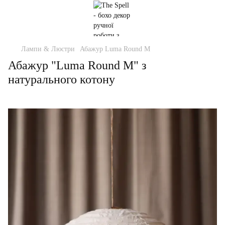
Лампи & Люстри
Абажур Luma Round M
Абажур "Luma Round M" з
натурального котону