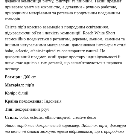
додаючи композиції ритму, фактури та глибини. Такий предмет
привертає увагу не яскравістю, а деталями - ручною роботою,
природними матеріалами та ретельно продуманим поєднанням
кольорів.
Світле пір'я красиво взаємодіє з природним освітленням,
підкреслюючи об'єм і легкість композиції. Roach White Short
гармонійно поєднується з ротангом, деревом, льоном, каменем та
іншими натуральними матеріалами, доповнюючи інтер'єри у стилі
boho, eclectic, ethnic-inspired та contemporary natural. Це
декоративний предмет, який додає простору індивідуальності й
легко стає однією з тих деталей, що запам'ятовуються з першого
погляду.
Розміри:
Д60 cm
Матеріал:
пір'я
Колір:
білий
Країна походження:
Індонезія
Тип:
декоративний роуч
Стиль:
boho, eclectic, ethnic-inspired, creative decor
Увага: виріб має декоративний характер. Відтінок пір'я, фактура
та незначні деталі можуть трохи відрізнятися, що є природною