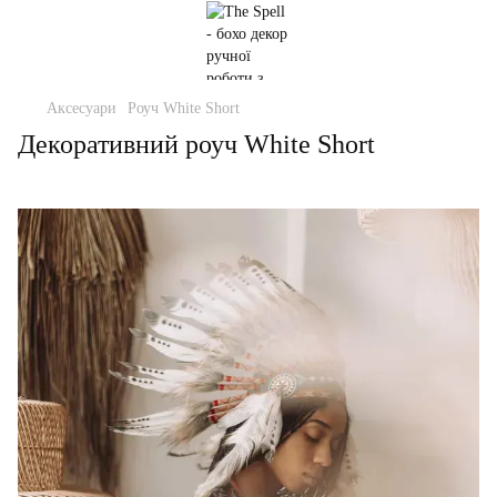
Аксесуари
Роуч White Short
Декоративний роуч White Short