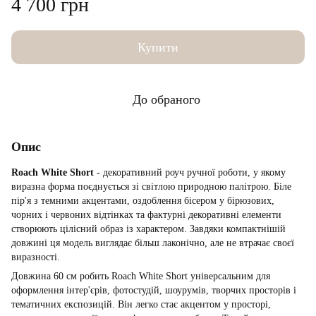
4 700 грн
Купити
До обраного
Опис
Roach White Short
- декоративний роуч ручної роботи, у якому
виразна форма поєднується зі світлою природною палітрою. Біле
пір'я з темними акцентами, оздоблення бісером у бірюзових,
чорних і червоних відтінках та фактурні декоративні елементи
створюють цілісний образ із характером. Завдяки компактнішій
довжині ця модель виглядає більш лаконічно, але не втрачає своєї
виразності.
Довжина 60 см робить Roach White Short універсальним для
оформлення інтер'єрів, фотостудій, шоурумів, творчих просторів і
тематичних експозицій. Він легко стає акцентом у просторі,