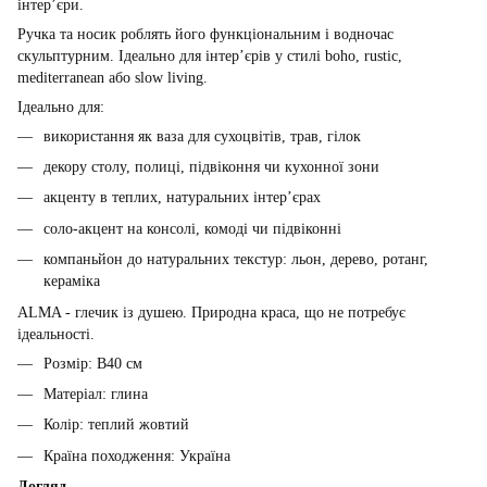
інтер’єри.
Ручка та носик роблять його функціональним і водночас
скульптурним. Ідеально для інтер’єрів у стилі boho, rustic,
mediterranean або slow living.
Ідеально для:
використання як ваза для сухоцвітів, трав, гілок
декору столу, полиці, підвіконня чи кухонної зони
акценту в теплих, натуральних інтер’єрах
соло-акцент на консолі, комоді чи підвіконні
компаньйон до натуральних текстур: льон, дерево, ротанг,
кераміка
ALMA - глечик із душею. Природна краса, що не потребує
ідеальності.
Розмір: В40 см
Матеріал: глина
Колір: теплий жовтий
Країна походження: Україна
Догляд