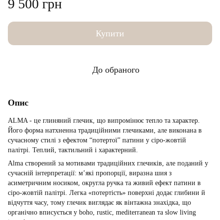
9 500 грн
Купити
До обраного
Опис
ALMA - це глиняний глечик, що випромінює тепло та характер.
Його форма натхненна традиційними глечиками, але виконана в
сучасному стилі з ефектом “потертої” патини у сіро-жовтій
палітрі. Теплий, тактильний і характерний.
Alma створений за мотивами традиційних глечиків, але поданий у
сучасній інтерпретації: м’які пропорції, виразна шия з
асиметричним носиком, округла ручка та живий ефект патини в
сіро-жовтій палітрі. Легка «потертість» поверхні додає глибини й
відчуття часу, тому глечик виглядає як вінтажна знахідка, що
органічно вписується у boho, rustic, mediterranean та slow living