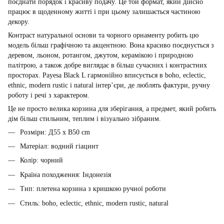
поєднати порядок і красиву подачу. Це той формат, який дійсно
працює в щоденному житті і при цьому залишається частиною
декору.
Контраст натуральної основи та чорного орнаменту робить цю
модель більш графічною та акцентною. Вона красиво поєднується з
деревом, льоном, ротангом, джутом, керамікою і природною
палітрою, а також добре виглядає в більш сучасних і контрастних
просторах. Payesa Black L гармонійно вписується в boho, eclectic,
ethnic, modern rustic і natural інтер’єри, де люблять фактури, ручну
роботу і речі з характером.
Це не просто велика корзина для зберігання, а предмет, який робить
дім більш стильним, теплим і візуально зібраним.
Розміри: Д55 x В50 cm
Матеріал: водний гіацинт
Колір: чорний
Країна походження: Індонезія
Тип: плетена корзина з кришкою ручної роботи
Стиль: boho, eclectic, ethnic, modern rustic, natural