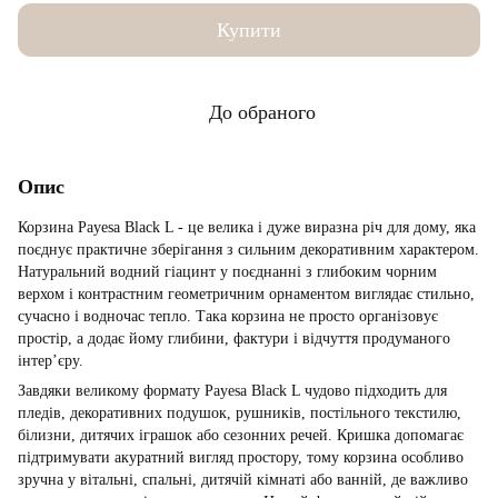
Купити
До обраного
Опис
Корзина Payesa Black L - це велика і дуже виразна річ для дому, яка
поєднує практичне зберігання з сильним декоративним характером.
Натуральний водний гіацинт у поєднанні з глибоким чорним
верхом і контрастним геометричним орнаментом виглядає стильно,
сучасно і водночас тепло. Така корзина не просто організовує
простір, а додає йому глибини, фактури і відчуття продуманого
інтер’єру.
Завдяки великому формату Payesa Black L чудово підходить для
пледів, декоративних подушок, рушників, постільного текстилю,
білизни, дитячих іграшок або сезонних речей. Кришка допомагає
підтримувати акуратний вигляд простору, тому корзина особливо
зручна у вітальні, спальні, дитячій кімнаті або ванній, де важливо