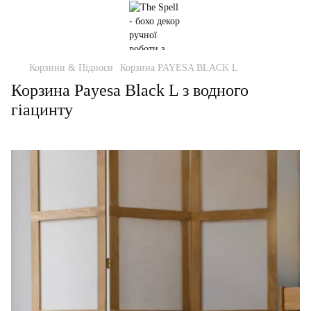
Корзини & Підноси
Корзина PAYESA BLACK L
Корзина Payesa Black L з водного
гіацинту