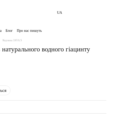
UA
а
Блог
Про нас пишуть
Корзина JAVA S
з натурального водного гіацинту
ться