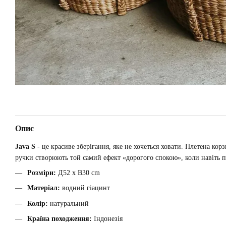
Опис
Java S
- це красиве зберігання, яке не хочеться ховати. Плетена ко
ручки створюють той самий ефект «дорогого спокою», коли навіть п
Розміри:
Д52 x В30 cm
Матеріал:
водний гіацинт
Колір:
натуральний
Країна походження:
Індонезія