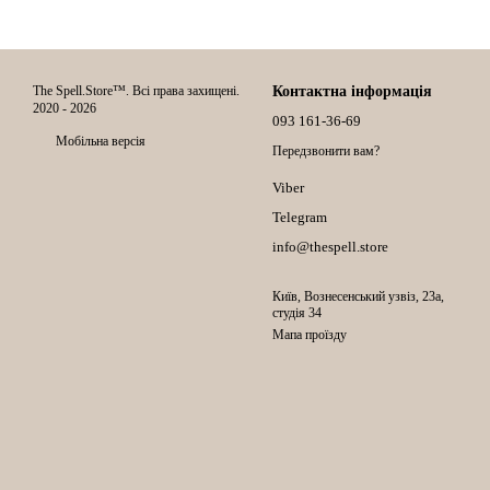
The Spell.Store™. Всі права захищені.
Контактна інформація
2020 - 2026
093 161-36-69
Мобільна версія
Передзвонити вам?
Viber
Telegram
info@thespell.store
Київ, Вознесенський узвіз, 23а,
студія 34
Мапа проїзду