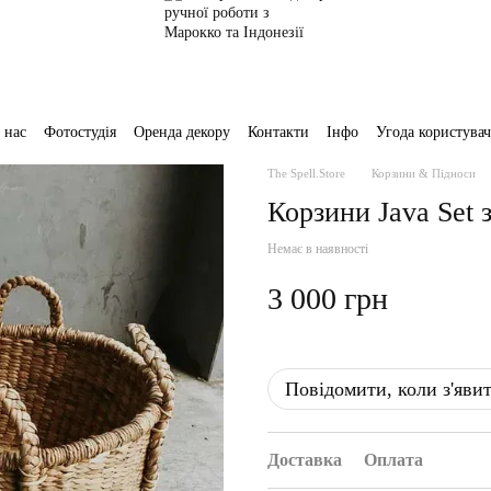
 нас
Фотостудія
Оренда декору
Контакти
Інфо
Угода користувач
The Spell.Store
Корзини & Підноси
Корзини Java Set 
Немає в наявності
3 000 грн
Повідомити, коли з'яви
Доставка
Оплата