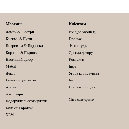
Магазин
Клієнтам
Лампи & Люстри
Вхід до кабінету
Килими & Пуфи
Про нас
Покривала & Подушки
Фотостудія
Корзини & Підноси
Оренда декору
Настінний декор
Контакти
Меблі
Інфо
Декор
Угода користувача
Колекція для кухні
Блог
Арома
Про нас пишуть
Аксесуари
Ми в соцмережах
Подарункові сертифікати
Колекція бронзи
NEW