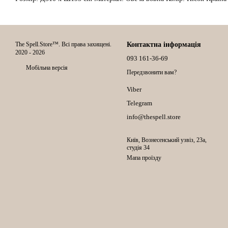
The Spell.Store™. Всі права захищені.
Контактна інформація
2020 - 2026
093 161-36-69
Мобільна версія
Передзвонити вам?
Viber
Telegram
info@thespell.store
Київ, Вознесенський узвіз, 23а,
студія 34
Мапа проїзду