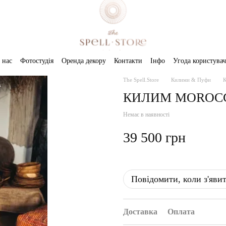
 нас
Фотостудія
Оренда декору
Контакти
Інфо
Угода користувач
The Spell.Store
Килими & Пуфи
КИЛИМ MOROCC
Немає в наявності
39 500 грн
Повідомити, коли з'яви
Доставка
Оплата