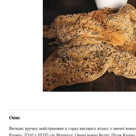
Опис
Виткані вручну майстринями в горах високого атласу з овечої
Розмір: Д310 x Ш195 cm Матеріал: Овеча вовна Колір: Пісок Країн