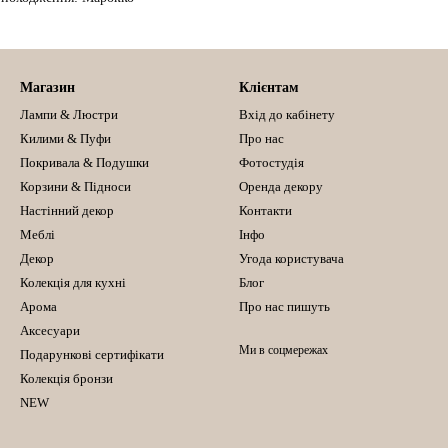
Магазин
Клієнтам
Лампи & Люстри
Вхід до кабінету
Килими & Пуфи
Про нас
Покривала & Подушки
Фотостудія
Корзини & Підноси
Оренда декору
Настінний декор
Контакти
Меблі
Інфо
Декор
Угода користувача
Колекція для кухні
Блог
Арома
Про нас пишуть
Аксесуари
Ми в соцмережах
Подарункові сертифікати
Колекція бронзи
NEW