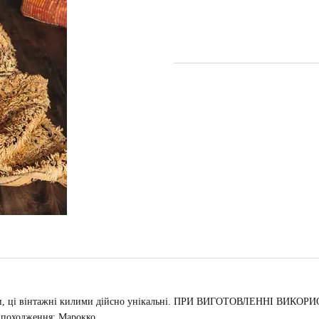
 вовни, ці вінтажні килими дійсно унікальні. ПРИ ВИГОТОВЛЕННІ В
а походження: Марокко