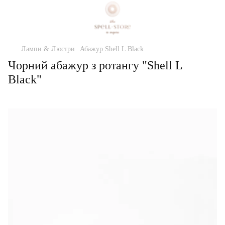
Лампи & Люстри
Абажур Shell L Black
Чорний абажур з ротангу "Shell L
Black"