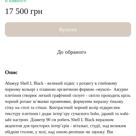
В наявності
17 500 грн
Купити
До обраного
Опис
Абажур Shell L Black - великий підвіс з ротангу в глибокому
чорному кольорі з плавною органічною формою «мушлі». Ажурне
плетіння створює легкий графічний силует - світло проходить крізь
чорний ротанг м’якими променями, формуючи виразну тіньову
сітку на стелі та стінах. Контрастний чорний колір підкреслює
текстуру плетіння і додає інтер’єру сучасного boho, japandi та wabi-
sabi настрою. Діаметр 90 см робить Shell L Black виразним
акцентом для просторих інтер’єрів - вітальні, студії, над великим
обіднім столом, у холі, над зоною ресепшн чи лаунжу. Він