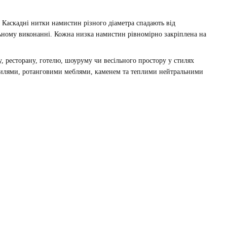
. Каскадні нитки намистин різного діаметра спадають від
ьному виконанні. Кожна низка намистин рівномірно закріплена на
у, ресторану, готелю, шоуруму чи весільного простору у стилях
екстилями, ротанговими меблями, каменем та теплими нейтральними