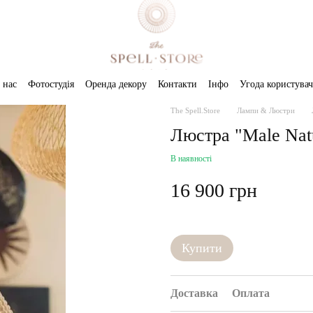
 нас
Фотостудія
Оренда декору
Контакти
Інфо
Угода користувач
The Spell.Store
Лампи & Люстри
Люстра "Male Natu
В наявності
16 900 грн
Купити
Доставка
Оплата