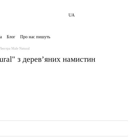
UA
а
Блог
Про нас пишуть
Люстра Male Natural
ral" з дерев’яних намистин