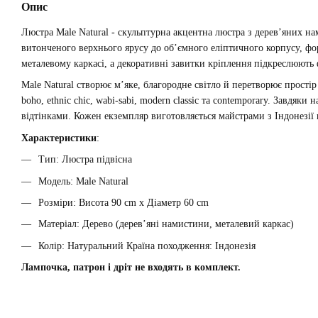
Опис
Люстра Male Natural - скульптурна акцентна люстра з дерев’яних нам
витонченого верхнього ярусу до об’ємного еліптичного корпусу, ф
металевому каркасі, а декоративні завитки кріплення підкреслюють 
Male Natural створює м’яке, благородне світло й перетворює простір
boho, ethnic chic, wabi-sabi, modern classic та contemporary. Зав
відтінками. Кожен екземпляр виготовляється майстрами з Індонезії 
Характеристики
:
Тип: Люстра підвісна
Модель: Male Natural
Розміри: Висота 90 cm х Діаметр 60 cm
Матеріал: Дерево (дерев’яні намистини, металевий каркас)
Колір: Натуральний Країна походження: Індонезія
Лампочка, патрон і дріт не входять в комплект.