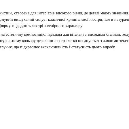
истин, створена для інтер’єрів високого рівня, де деталі мають значення
ормуючи вишуканий силует класичної кришталевої люстри, але в натурал
форму та додають люстрі ювелірного характеру.
 на естетичну композицію: ідеальна для вітальні з високими стелями, хол
дяки натуральному кольору деревини люстра легко поєднується з лляними т
вручну, що підкреслює ексклюзивність і статусність цього виробу.