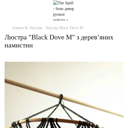
Лампи & Люстри
Люстра Black Dove M
Люстра "Black Dove M" з дерев’яних
намистин