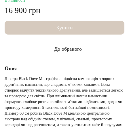
В наявності
16 900 грн
Купити
До обраного
Опис
Люстра Black Dove M - графічна підвісна композиція з чорних
дерев’яних намистин, що спадають м’якими хвилями. Вона
створює відчуття текстильного драпування, але залишається легкою
та прозорою для світла. При ввімкненні лампи намистини
формують глибоке розсіяне сяйво з м’якими відблисками, додаючи
простору камерності й тактильності без зайвої помпезності.
Діаметр 60 см робить Black Dove M ідеальною центральною
люстрою над обіднім столом, у вітальні, спальні, просторому
коридорі чи над ресепшеном, а також у стильних кафе й шоурумах.