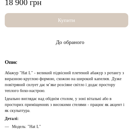
18 900 грн
Купити
До обраного
Опис
Абажур "Hat L" - великий підвісний плетений абажур з ротангу з
виразною круглою формою, схожою на широкий капелюх. Дуже
повітряний силует дає м’яке розсіяне світло і додає простору
теплого бохо-настрою.
Ідеально виглядає над обіднім столом, у зоні вітальні або в
просторих приміщеннях з високими стелями - працює як акцент і
як скульптура.
Деталі:
Модель: "Hat L"