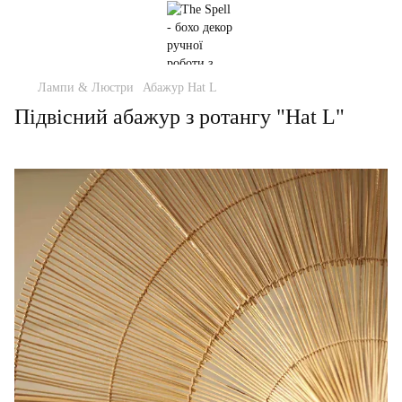
Лампи & Люстри
Абажур Hat L
Підвісний абажур з ротангу "Hat L"