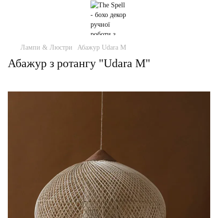
Лампи & Люстри
Абажур Udara M
Абажур з ротангу "Udara M"