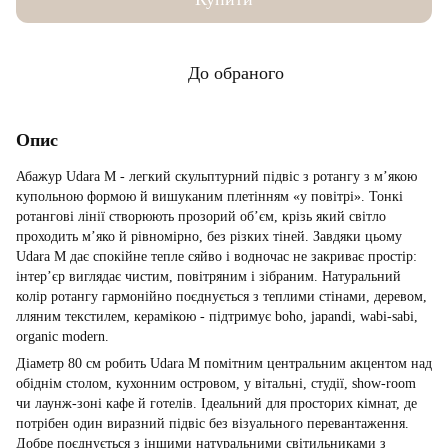
До обраного
Опис
Абажур Udara M - легкий скульптурний підвіс з ротангу з м’якою
купольною формою й вишуканим плетінням «у повітрі». Тонкі
ротангові лінії створюють прозорий об’єм, крізь який світло
проходить м’яко й рівномірно, без різких тіней. Завдяки цьому
Udara M дає спокійне тепле сяйво і водночас не закриває простір:
інтер’єр виглядає чистим, повітряним і зібраним. Натуральний
колір ротангу гармонійно поєднується з теплими стінами, деревом,
лляним текстилем, керамікою - підтримує boho, japandi, wabi-sabi,
organic modern.
Діаметр 80 см робить Udara M помітним центральним акцентом над
обіднім столом, кухонним островом, у вітальні, студії, show-room
чи лаунж-зоні кафе й готелів. Ідеальний для просторих кімнат, де
потрібен один виразний підвіс без візуального перевантаження.
Добре поєднується з іншими натуральними світильниками з