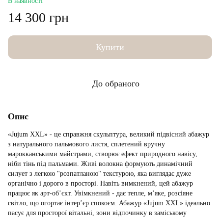
В наявності
14 300 грн
Купити
До обраного
Опис
«Jujum XXL» - це справжня скульптура, великий підвісний абажур
з натурального пальмового листя, сплетений вручну
марокканськими майстрами, створює ефект природного навісу,
ніби тінь під пальмами. Живі волокна формують динамічний
силует з легкою "розпатланою" текстурою, яка виглядає дуже
органічно і дорого в просторі. Навіть вимкнений, цей абажур
працює як арт-об’єкт. Увімкнений - дає тепле, м’яке, розсіяне
світло, що огортає інтер’єр спокоєм. Абажур «Jujum XXL» ідеально
пасує для просторої вітальні, зони відпочинку в заміському