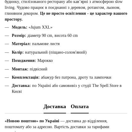
будинку, стилізованого ресторану або кав’ярні з атмосферою slow
living. Чудово працює в поєднанні з деревом, ротангом, льоном,
глиняним декором.
Це не просто освітлення - це характер вашого
простору.
Модель:
«Jujum XXL»
Розмір:
діаметр 90 cm, висота 60 cm
Матеріал:
пальмове листя
Колір:
натуральний (піщано-солом'яний)
Походження:
Марокко
Монтаж:
підвісний
Комплектація:
абажур без патрона, дроту та лампочки
Доставка:
по Україні або самовивіз у студії The Spell.Store в
Києві
Доставка
Оплата
«Новою поштою» по Україні
— доставка до відділення,
поштомату або за адресою. Вартість доставки за тарифами