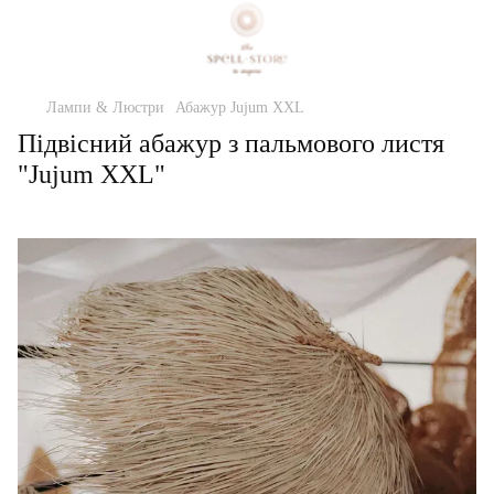
Лампи & Люстри
Абажур Jujum XXL
Підвісний абажур з пальмового листя
"Jujum XXL"