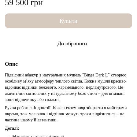
59 500 грн
Купити
До обраного
Опис
Підвісний абажур з натуральних мушель "Binga Dark L" створює
особливу м’яку атмосферу теплого світла. Кожна мушля красиво
відбиває відтінки бежевого, карамельного, перламутрового. Це
акцентний світильник у натуральному бохо стилі – для вітальні,
зони відпочинку або спальні.
Ручна робота з Індонезії. Кожен екземпляр збирається майстрами
окремо, тож малюнок і відтінок можуть трохи відрізнятися – це
частина шарму й автентики.
Деталі:
Матеріал: натуральні мушлі