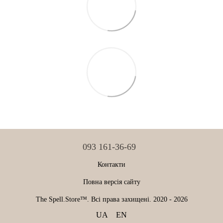
093 161-36-69
Контакти
Повна версія сайту
The Spell.Store™. Всі права захищені. 2020 - 2026
UA
EN