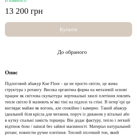
В наявності
13 200 грн
Купити
До обраного
Опис
Підлоговий абажур Kue Floor - це не просто світло, це жива
структура з ротангу. Висока органічна форма на металевій основі
працює як світлова скульптура: вертикальні хвилі плетіння ловлять
тепле світло й малюють м’які тіні на підлозі та стіні. В інтер’єрі це
виглядає майже як вогонь, але спокійно і камерно. Такий абажур
ідеальний біля крісла для читання, поруч із диваном у вітальні або
в кутку спальні замість торшера. Він додає фактуру, тепло і легкий
відтінок бохо / natural без зайвої масивності. Матеріал натуральний
ротанг, повністю ручне плетіння. Теплий пісочний тон, який