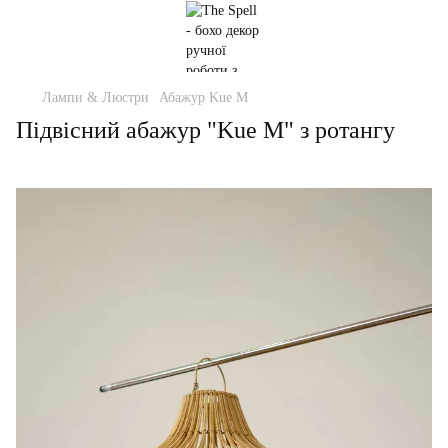
Лампи & Люстри
Абажур Kue M
Підвісний абажур "Kue M" з ротангу