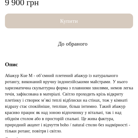
9 900 грн
Купити
До обраного
Опис
Абажур Kue M - об’ємний плетений абажур із натурального
ротангу, виконаний вручну індонезійськими майстрами. У нього
харизматична скульптурна форма з плавними хвилями, немов легка
течія, зафіксована в матеріалі. Світло проходить крізь відкриту
плетінку і створює м’які теплі відблиски на стінах, тож у кімнаті
відразу стає спокійніше, тепліше, більш інтимно. Такий абажур
красиво працює як над зоною відпочинку у вітальні, так і над
обіднім столом або в просторій спальні. Це жива фактура,
природний акцент і відчуття boho / natural стилю без надмірності -
тільки ротанг, повітря і світло.