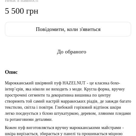
Немає в наявності
5 500 грн
Повідомити, коли з'явиться
До обраного
Опис
Марокканський шкіряний пуф HAZELNUT - це класика бохо-
інтер’єрів, яка ніколи не виходить з моди. Кругла форма, вручну
прострочені сегменти та декоративна вишивка по центру
створюють той самий настрій марракеських ріадів, де завжди багато
текстилю, світла і повітря. Глибокий горіховий відтінок шкіри
легко поєднується з білою штукатуркою, деревом, лляними пледами
та ротанговими деталями.
Кожен пуф виготовляється вручну марокканськими майстрами -
шкіра вирізається, збирається у панелі та прошивається міцною