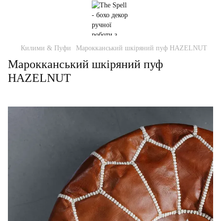
Килими & Пуфи
Марокканський шкіряний пуф HAZELNUT
Марокканський шкіряний пуф
HAZELNUT