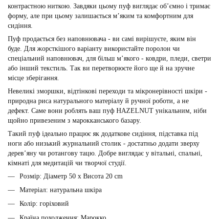
контрастною ниткою. Завдяки цьому пуф виглядає об’ємно і тримає
форму, але при цьому залишається м’яким та комфортним для
сидіння.
Пуф продається без наповнювача - ви самі вирішуєте, яким він
буде. Для жорсткішого варіанту використайте поролон чи
спеціальний наповнювач, для більш м’якого - ковдри, пледи, светри
або інший текстиль. Так ви перетворюєте його ще й на зручне
місце зберігання.
Невеликі зморшки, відтінкові переходи та мікронерівності шкіри -
природна риса натурального матеріалу й ручної роботи, а не
дефект. Саме вони роблять ваш пуф HAZELNUT унікальним, ніби
щойно привезеним з марокканського базару.
Такий пуф ідеально працює як додаткове сидіння, підставка під
ноги або низький журнальний столик - достатньо додати зверху
дерев’яну чи ротангову тацю. Добре виглядає у вітальні, спальні,
кімнаті для медитацій чи творчої студії.
Розмір: Діаметр 50 x Висота 20 cm
Матеріал: натуральна шкіра
Колір: горіховий
Країна походження: Марокко