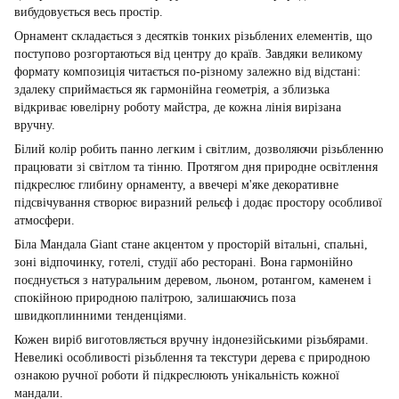
вибудовується весь простір.
Орнамент складається з десятків тонких різьблених елементів, що
поступово розгортаються від центру до країв. Завдяки великому
формату композиція читається по-різному залежно від відстані:
здалеку сприймається як гармонійна геометрія, а зблизька
відкриває ювелірну роботу майстра, де кожна лінія вирізана
вручну.
Білий колір робить панно легким і світлим, дозволяючи різьбленню
працювати зі світлом та тінню. Протягом дня природне освітлення
підкреслює глибину орнаменту, а ввечері м'яке декоративне
підсвічування створює виразний рельєф і додає простору особливої
атмосфери.
Біла Мандала Giant стане акцентом у просторій вітальні, спальні,
зоні відпочинку, готелі, студії або ресторані. Вона гармонійно
поєднується з натуральним деревом, льоном, ротангом, каменем і
спокійною природною палітрою, залишаючись поза
швидкоплинними тенденціями.
Кожен виріб виготовляється вручну індонезійськими різьбярами.
Невеликі особливості різьблення та текстури дерева є природною
ознакою ручної роботи й підкреслюють унікальність кожної
мандали.