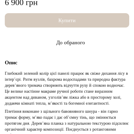
6 900 грн
Купити
До обраного
Опис
Глибокий зелений колір цієї панелі працює як свіже дихання лісу в
інтерʼєрі. Ритм вузлів, бахрома водоспадами та природна фактура
дерев’яного тримача створюють відчуття руху й спокою водночас.
Це велике настінне макраме ручної роботи стане виразним
акцентом над диваном, узголів’ям ліжка або в просторому холі,
додаючи кімнаті тепла, м’якості та богемної елегантності.
Плетіння виконане з щільного бавовняного шнура - він гарно
тримає форму, м’яко падає і дає обʼємну тінь, що змінюється
протягом дня. Дерев’яна планка з натуральною текстурою підсилює
органічний характер композиції. Поєднується з ротанговими