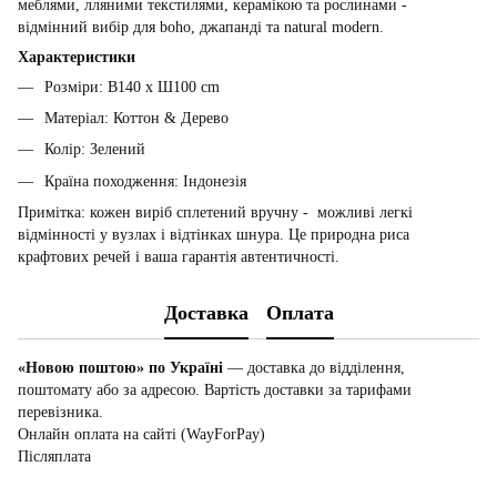
меблями, лляними текстилями, керамікою та рослинами -
відмінний вибір для boho, джапанді та natural modern.
Характеристики
Розміри: В140 x Ш100 cm
Матеріал: Коттон & Дерево
Колір: Зелений
Країна походження: Індонезія
Примітка: кожен виріб сплетений вручну - можливі легкі
відмінності у вузлах і відтінках шнура. Це природна риса
крафтових речей і ваша гарантія автентичності.
Доставка
Оплата
«Новою поштою» по Україні
— доставка до відділення,
поштомату або за адресою. Вартість доставки за тарифами
перевізника.
Онлайн оплата на сайті (WayForPay)
Післяплата