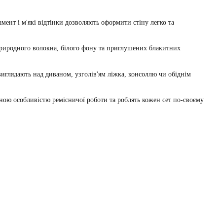
мент і м'які відтінки дозволяють оформити стіну легко та
природного волокна, білого фону та приглушених блакитних
иглядають над диваном, узголів'ям ліжка, консоллю чи обіднім
дною особливістю ремісничої роботи та роблять кожен сет по-своєму