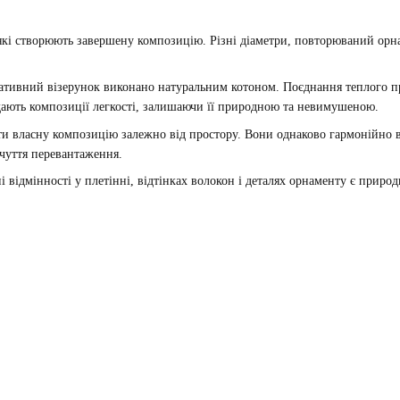
 які створюють завершену композицію. Різні діаметри, повторюваний орна
оративний візерунок виконано натуральним котоном. Поєднання теплого 
дають композиції легкості, залишаючи її природною та невимушеною.
ити власну композицію залежно від простору. Вони однаково гармонійно в
дчуття перевантаження.
 відмінності у плетінні, відтінках волокон і деталях орнаменту є приро