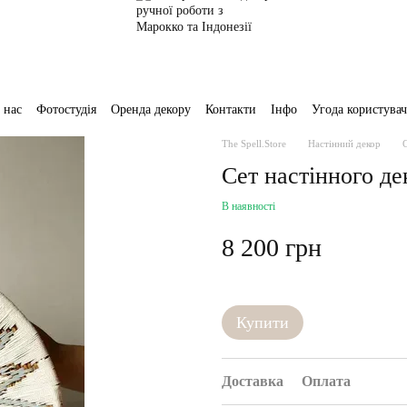
 нас
Фотостудія
Оренда декору
Контакти
Інфо
Угода користувач
The Spell.Store
Настінний декор
С
Сет настінного де
В наявності
8 200 грн
Купити
Доставка
Оплата