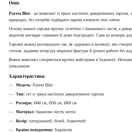
Опис
Payesa Blue
- це комплект із трьох настінніх декоративних тарілок,
природно, без потреби підбирати окремі елементи між собою.
Основу кожної тарілки вручну сплетено з бананового листя, а дек
акцентів виглядає стримано й дуже благородно. Саме ці кольори до
Тарілки можна розташувати так, як задумано в колекції, або створ
столом, додаючи інтер'єру виразної фактури й ручної роботи без ві
Кожен комплект створюється вручну майстрами в Індонезії. Незначні
унікальним.
Характеристики
Модель:
Payesa Blue
Тип:
сет із трьох настінніх декоративних тарілок
Розміри:
Ø40 см, Ø50 см, Ø60 см
Матеріал:
бананове листя, котон
Колір:
натуральний, білий, блакитний
Країна походження:
Індонезія