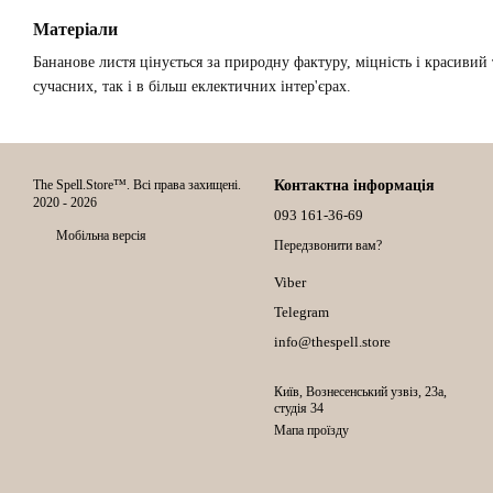
Матеріали
Бананове листя цінується за природну фактуру, міцність і красивий
сучасних, так і в більш еклектичних інтер'єрах.
The Spell.Store™. Всі права захищені.
Контактна інформація
2020 - 2026
093 161-36-69
Мобільна версія
Передзвонити вам?
Viber
Telegram
info@thespell.store
Київ, Вознесенський узвіз, 23а,
студія 34
Мапа проїзду