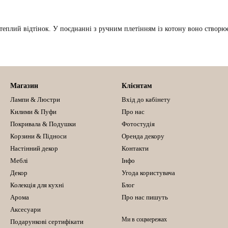
 теплий відтінок. У поєднанні з ручним плетінням із котону воно створ
Магазин
Клієнтам
Лампи & Люстри
Вхід до кабінету
Килими & Пуфи
Про нас
Покривала & Подушки
Фотостудія
Корзини & Підноси
Оренда декору
Настінний декор
Контакти
Меблі
Інфо
Декор
Угода користувача
Колекція для кухні
Блог
Арома
Про нас пишуть
Аксесуари
Ми в соцмережах
Подарункові сертифікати