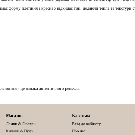
римає форму плетіння і красиво відкидає тіні, додаючи тепла та текстури 
різнятися - це ознака автентичного ремесла.
Магазин
Клієнтам
Лампи & Люстри
Вхід до кабінету
Килими & Пуфи
Про нас