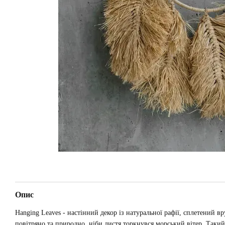
Опис
Hanging Leaves - настінний декор із натуральної рафії, сплетений 
повітряно та природно, ніби листя торкнувся морський вітер. Такий а