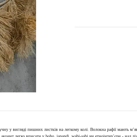
вручну у вигляді пишних листків на легкому колі. Волокна рафії мають м
кцент легко вписати у boho, japandi, wabi-sabi чи етноінтер’єри - над лі