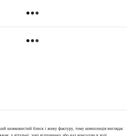
’який шовковистий блиск і живу фактуру, тому композиція виглядає
жком, у вітальні, зоні відпочинку або над консоллю в холі.