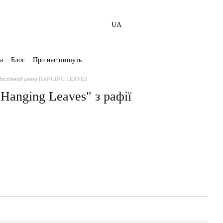
UA
а
Блог
Про нас пишуть
Настінний декор HANGING LEAVES
Hanging Leaves" з рафії