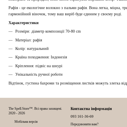
Рафія - це екологічне волокно з пальми рафія. Вона легка, міцна, т
гармонійний віночок, тому ваш виріб буде єдиним у своєму роді.
Характеристики
Розміри: діаметр композиції 70-80 cm
Матеріал: рафія
Колір: натуральний
Країна походження: Індонезія
Кріплення: підвіс на шнурі
Унікальність ручної роботи
Відтінок, густина бахроми та розміщення листків можуть злегка від
The Spell.Store™. Всі права захищені.
Контактна інформація
2020 - 2026
093 161-36-69
Мобільна версія
Передзвонити вам?