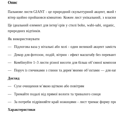
Опис
Пальмове листя GIANT - це природний скульптурний акцент, який мит
вітер щойно пройшовся кімнатою. Кожен лист унікальний, з влас
Це ідеальний елемент для інтер’єрів у стилі boho, wabi-sabi, organi
природних відтінків.
Як використовувати
Підлогова ваза у вітальні або холі - один великий акцент заміст
Декор для фотозон, подій, вітрин - ефект масштабу без переван
Комбінуйте 1–3 листи різної висоти для більш об’ємної компози
Поруч із глечиками з глини та дерев’яними об’єктами — для ea
Догляд
Сухе очищення м’якою щіткою або повітрям
Тримайте подалі від прямої вологи та тривалого сонця
За потреби підрівняйте край ножицями - лист тримає форму пр
Характеристики