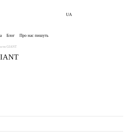
UA
а
Блог
Про нас пишуть
листя GIANT
GIANT