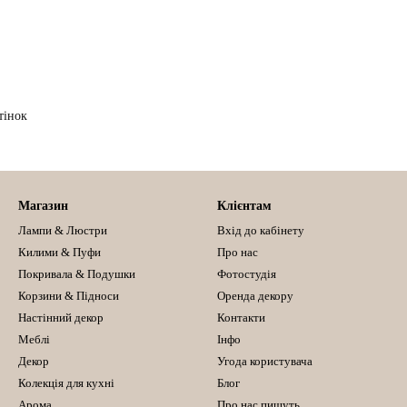
тінок
Магазин
Клієнтам
Лампи & Люстри
Вхід до кабінету
Килими & Пуфи
Про нас
Покривала & Подушки
Фотостудія
Корзини & Підноси
Оренда декору
Настінний декор
Контакти
Меблі
Інфо
Декор
Угода користувача
Колекція для кухні
Блог
Арома
Про нас пишуть