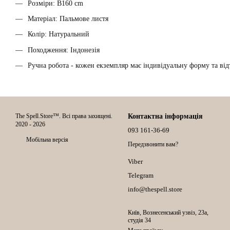
Розміри: В160 cm
Матеріал: Пальмове листя
Колір: Натуральний
Походження: Індонезія
Ручна робота - кожен екземпляр має індивідуальну форму та від
The Spell.Store™. Всі права захищені.
Контактна інформація
2020 - 2026
093 161-36-69
Мобільна версія
Передзвонити вам?
Viber
Telegram
info@thespell.store
Київ, Вознесенський узвіз, 23а,
студія 34