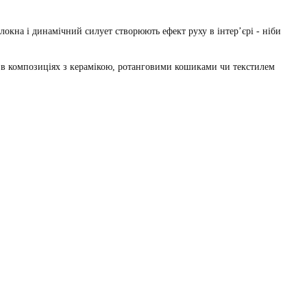
локна і динамічний силует створюють ефект руху в інтер’єрі - ніби
ак і в композиціях з керамікою, ротанговими кошиками чи текстилем