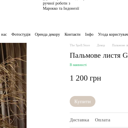
 нас
Фотостудія
Оренда декору
Контакти
Інфо
Угода користувач
The Spell.Store
Декор
Пальмове 
Пальмове листя 
В наявності
1 200 грн
Купити
Доставка
Оплата