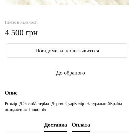
Немає в наявності
4 500 грн
Повідомити, коли з'явиться
До обраного
Опис
Розмір: Д46 cmМатеріал: Дерево СуарКолір: НатуральнийКраїна
походження: Індонезія
Доставка
Оплата