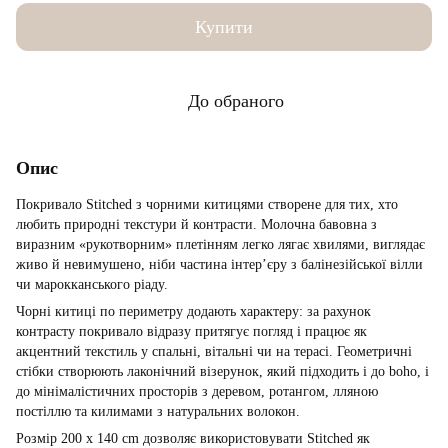
Купити
До обраного
Опис
Покривало Stitched з чорними китицями створене для тих, хто
любить природні текстури й контрасти. Молочна бавовна з
виразним «рукотворним» плетінням легко лягає хвилями, виглядає
живо й невимушено, ніби частина інтер’єру з балінезійської вілли
чи марокканського ріаду.
Чорні китиці по периметру додають характеру: за рахунок
контрасту покривало відразу притягує погляд і працює як
акцентний текстиль у спальні, вітальні чи на терасі. Геометричні
стібки створюють лаконічний візерунок, який підходить і до boho, і
до мінімалістичних просторів з деревом, ротангом, лляною
постіллю та килимами з натуральних волокон.
Розмір 200 x 140 cm дозволяє використовувати Stitched як