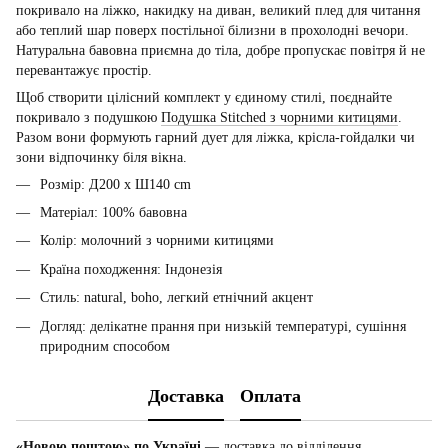
покривало на ліжко, накидку на диван, великий плед для читання
або теплий шар поверх постільної білизни в прохолодні вечори.
Натуральна бавовна приємна до тіла, добре пропускає повітря й не
перевантажує простір.
Щоб створити цілісний комплект у єдиному стилі, поєднайте
покривало з подушкою
Подушка Stitched з чорними китицями
.
Разом вони формують гарний дует для ліжка, крісла-гойдалки чи
зони відпочинку біля вікна.
Розмір: Д200 x Ш140 cm
Матеріал: 100% бавовна
Колір: молочний з чорними китицями
Країна походження: Індонезія
Стиль: natural, boho, легкий етнічний акцент
Догляд: делікатне прання при низькій температурі, сушіння
природним способом
Доставка
Оплата
«Новою поштою» по Україні
— доставка до відділення,