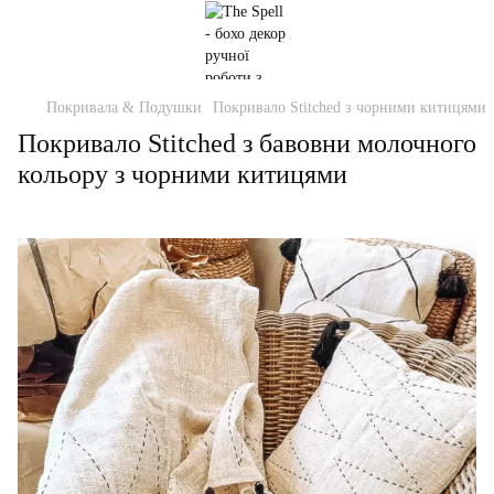
Покривала & Подушки
Покривало Stitched з чорними китицями
Покривало Stitched з бавовни молочного
кольору з чорними китицями