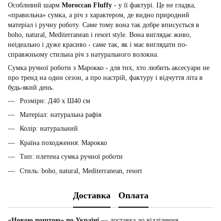
Особливий шарм
Moroccan Fluffy
- у її фактурі. Це не гладка,
«правильна» сумка, а річ з характером, де видно природний
матеріал і ручну роботу. Саме тому вона так добре вписується в
boho, natural, Mediterranean і resort style. Вона виглядає живо,
неідеально і дуже красиво - саме так, як і має виглядати по-
справжньому стильна річ з натурального волокна.
Сумка ручної роботи з Марокко - для тих, хто любить аксесуари не
про тренд на один сезон, а про настрій, фактуру і відчуття літа в
будь-який день.
Розміри: Д40 x Ш40 см
Матеріал: натуральна рафія
Колір: натуральний
Країна походження: Марокко
Тип: плетена сумка ручної роботи
Стиль: boho, natural, Mediterranean, resort
Доставка
Оплата
«Новою поштою» по Україні
— доставка до відділення,