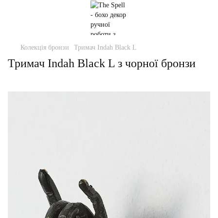
Колекція бронзи
Тримач Indah Black L
Тримач Indah Black L з чорної бронзи