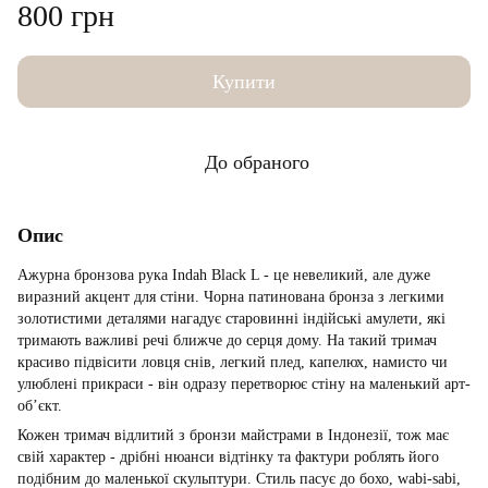
800 грн
Купити
До обраного
Опис
Ажурна бронзова рука Indah Black L - це невеликий, але дуже
виразний акцент для стіни. Чорна патинована бронза з легкими
золотистими деталями нагадує старовинні індійські амулети, які
тримають важливі речі ближче до серця дому. На такий тримач
красиво підвісити ловця снів, легкий плед, капелюх, намисто чи
улюблені прикраси - він одразу перетворює стіну на маленький арт-
об’єкт.
Кожен тримач відлитий з бронзи майстрами в Індонезії, тож має
свій характер - дрібні нюанси відтінку та фактури роблять його
подібним до маленької скульптури. Стиль пасує до бохо, wabi-sabi,