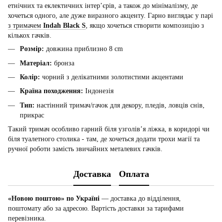
етнічних та еклектичних інтер’єрів, а також до мінімалізму, де
хочеться одного, але дуже виразного акценту. Гарно виглядає у парі
з тримачем
Indah Black S
, якщо хочеться створити композицію з
кількох гачків.
Розмір:
довжина приблизно 8 cm
Матеріал:
бронза
Колір:
чорний з делікатними золотистими акцентами
Країна походження:
Індонезія
Тип:
настінний тримач/гачок для декору, пледів, ловців снів,
прикрас
Такий тримач особливо гарний біля узголів’я ліжка, в коридорі чи
біля туалетного столика - там, де хочеться додати трохи магії та
ручної роботи замість звичайних металевих гачків.
Доставка
Оплата
«Новою поштою» по Україні
— доставка до відділення,
поштомату або за адресою. Вартість доставки за тарифами
перевізника.