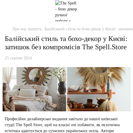
Про нас пишуть
Балійський стиль та бохо-декор у Києві: затишок
Балійський стиль та бохо-декор у Києві:
затишок без компромісів The Spell.Store
25 серпня 2024
Професійне дизайнерське видання завітало до нашої київської
студії The Spell.Store, щоб на власні очі побачити, як екзотична
естетика адаптується до сучасних українських осель. Автори