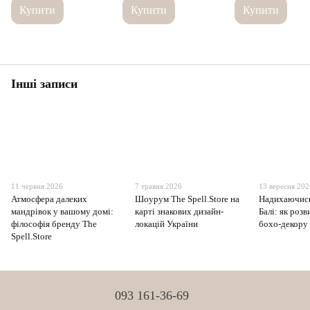
Купити
Купити
Купити
Інші записи
11 червня 2026
7 травня 2026
13 вересня 20
Атмосфера далеких
Шоурум The Spell.Store на
Надихаючись
мандрівок у вашому домі:
карті знакових дизайн-
Балі: як розв
філософія бренду The
локацій України
бохо-декору 
Spell.Store
093 161-36-69