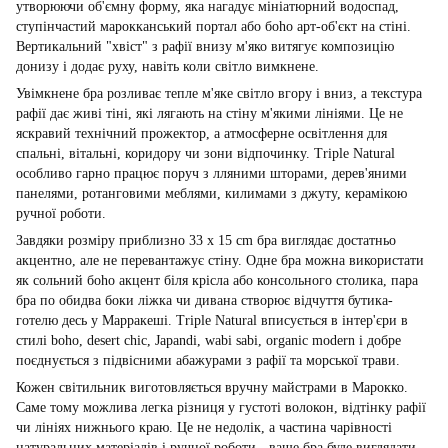
утворюючи об'ємну форму, яка нагадує мініатюрний водоспад,
ступінчастий марокканський портал або боho арт-об'єкт на стіні.
Вертикальний "хвіст" з рафії внизу м'яко витягує композицію
донизу і додає руху, навіть коли світло вимкнене.
Увімкнене бра розливає тепле м'яке світло вгору і вниз, а текстура
рафії дає живі тіні, які лягають на стіну м'якими лініями. Це не
яскравий технічний прожектор, а атмосферне освітлення для
спальні, вітальні, коридору чи зони відпочинку. Triple Natural
особливо гарно працює поруч з лляними шторами, дерев'яними
панелями, ротанговими меблями, килимами з джуту, керамікою
ручної роботи.
Завдяки розміру приблизно 33 x 15 cm бра виглядає достатньо
акцентно, але не перевантажує стіну. Одне бра можна використати
як сольний боho акцент біля крісла або консольного столика, пара
бра по обидва боки ліжка чи дивана створює відчуття бутика-
готелю десь у Марракеші. Triple Natural вписується в інтер'єри в
стилі boho, desert chic, Japandi, wabi sabi, organic modern і добре
поєднується з підвісними абажурами з рафії та морської трави.
Кожен світильник виготовляється вручну майстрами в Марокко.
Саме тому можлива легка різниця у густоті волокон, відтінку рафії
чи лініях нижнього краю. Це не недолік, а частина чарівності
натуральних матеріалів і ручної роботи - ваше бра буде виглядати