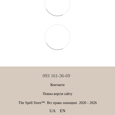
093 161-36-69
Контакти
Повна версія сайту
The Spell.Store™. Всі права захищені. 2020 - 2026
UA
EN