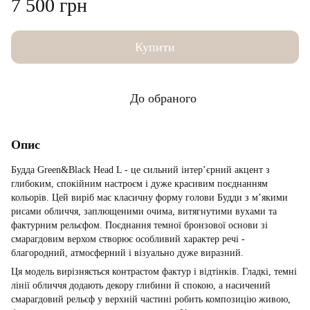
7 500 грн
Купити
До обраного
Опис
Будда Green&Black Head L - це сильний інтер’єрний акцент з
глибоким, спокійним настроєм і дуже красивим поєднанням
кольорів. Цей виріб має класичну форму голови Будди з м’якими
рисами обличчя, заплющеними очима, витягнутими вухами та
фактурним рельєфом. Поєднання темної бронзової основи зі
смарагдовим верхом створює особливий характер речі -
благородний, атмосферний і візуально дуже виразний.
Ця модель вирізняється контрастом фактур і відтінків. Гладкі, темні
лінії обличчя додають декору глибини й спокою, а насичений
смарагдовий рельєф у верхній частині робить композицію живою,