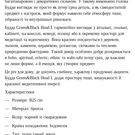
багатошаровою і декоративно сильною. У такому виконанні голова
Будди виглядає не просто як інтер’єрна деталь, а як самодостатній
предмет з настроєм, який формує навколо себе атмосферу тиші,
зібраності та внутрішньої рівноваги.
Будда Green&Black Head L гармонійно виглядає у вітальні, спальні,
кабінеті, на консолі, комоді, полиці або в окремому просторі для
медитації та відпочинку. Вона красиво поєднується з деревом,
льоном, каменем, керамікою, ротангом, свічками та теплими
природними фактурами. Такий декор особливо добре розкривається
в boho, spiritual, eclectic, ethnic та wabi-sabi інтер’єрах, де важливі
не лише форми, а й емоція, яку створює предмет.
Це річ для дому, де цінують глибину, характер і продумані акценти.
Будда Green&Black Head L додає простору тиші, вишуканості й
красивої медитативної енергії.
Характеристики
Розміри: В25 cm
Матеріал: бронза
Колір: чорний зі смарагдовим
Країна походження: Індонезія
Тип: інтер’єрний декор