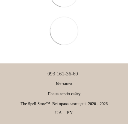
093 161-36-69
Контакти
Повна версія сайту
The Spell.Store™. Всі права захищені. 2020 - 2026
UA
EN