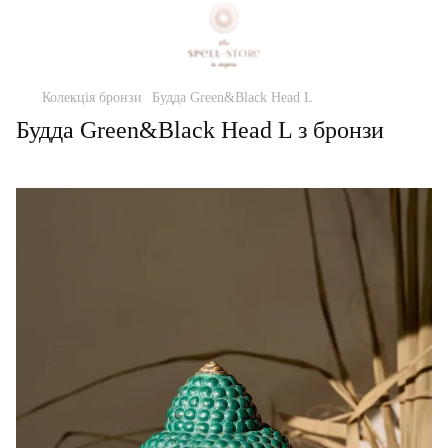
Колекція бронзи
Будда Green&Black Head L
Будда Green&Black Head L з бронзи