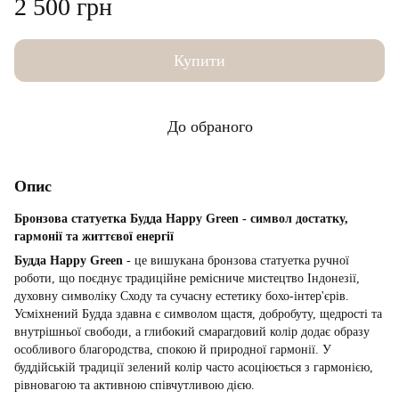
2 500 грн
Купити
До обраного
Опис
Бронзова статуетка Будда Happy Green - символ достатку,
гармонії та життєвої енергії
Будда Happy Green
- це вишукана бронзова статуетка ручної
роботи, що поєднує традиційне ремісниче мистецтво Індонезії,
духовну символіку Сходу та сучасну естетику бохо-інтер'єрів.
Усміхнений Будда здавна є символом щастя, добробуту, щедрості та
внутрішньої свободи, а глибокий смарагдовий колір додає образу
особливого благородства, спокою й природної гармонії. У
буддійській традиції зелений колір часто асоціюється з гармонією,
рівновагою та активною співчутливою дією.