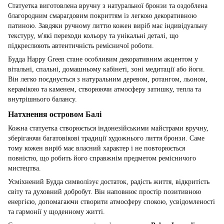
Статуетка виготовлена вручну з натуральної бронзи та оздоблена
благородним смарагдовим покриттям із легкою декоративною
патиною. Завдяки ручному литтю кожен виріб має індивідуальну
текстуру, м'які переходи кольору та унікальні деталі, що
підкреслюють автентичність ремісничої роботи.
Будда Happy Green стане особливим декоративним акцентом у
вітальні, спальні, домашньому кабінеті, зоні медитації або йоги.
Він легко поєднується з натуральним деревом, ротангом, льоном,
керамікою та каменем, створюючи атмосферу затишку, тепла та
внутрішнього балансу.
Натхнення островом Балі
Кожна статуетка створюється індонезійськими майстрами вручну,
зберігаючи багатовікові традиції художнього лиття бронзи. Саме
тому кожен виріб має власний характер і не повторюється
повністю, що робить його справжнім предметом ремісничого
мистецтва.
Усміхнений Будда символізує достаток, радість життя, відкритість
світу та духовний добробут. Він наповнює простір позитивною
енергією, допомагаючи створити атмосферу спокою, усвідомленості
та гармонії у щоденному житті.