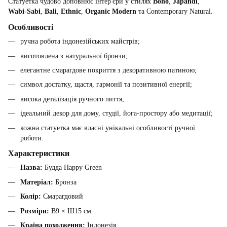
Статуетка чудово доповнює інтер'єри у стилях
Boho
,
Japandi
,
Wabi-Sabi
,
Bali
,
Ethnic
,
Organic Modern
та Contemporary Natural.
Особливості
ручна робота індонезійських майстрів;
виготовлена з натуральної бронзи;
елегантне смарагдове покриття з декоративною патиною;
символ достатку, щастя, гармонії та позитивної енергії;
висока деталізація ручного лиття;
ідеальний декор для дому, студії, йога-простору або медитації;
кожна статуетка має власні унікальні особливості ручної
роботи.
Характеристики
Назва:
Будда Happy Green
Матеріал:
Бронза
Колір:
Смарагдовий
Розміри:
В9 × Ш15 см
Країна походження:
Індонезія