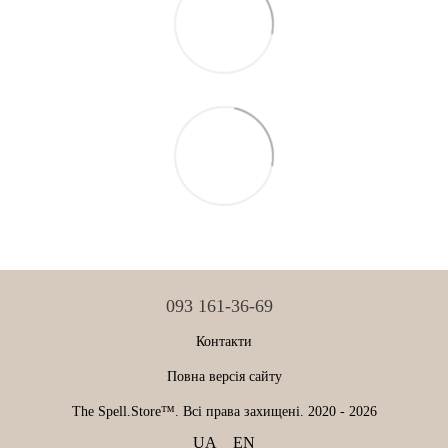
093 161-36-69
Контакти
Повна версія сайту
The Spell.Store™. Всі права захищені. 2020 - 2026
UA
EN