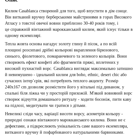
Килим Casablanca створений для того, щоб впустити в дім сонце.
Він витканий вручну берберськими майстринями в горах Високого
Атласу з товстої овечої вовни приблизно 30-40 років тому, і
це справжній вінтажний марокканський килим, який існує тільки в
одному екземплярі.
Тепла жовта основа нагадує золоту глину й пісок, а по всій
площині розсипані дрібні кольорові вкраплення бірюзового,
синього, фіолетового, помаранчевого та зеленого кольорів. Вони
створюють ефект конфеті або фрагментів пряжі, вплетених у
високий пухнастий ворс. Casablanca виглядає максимально затишно
й невимушено - ідеальний килим для boho, ethnic, desert chic або
сучасних інтер’єрів, які потребують теплого акценту. Розмір
240x167 cm дозволяє розмістити його у вітальні під диваном, у
спальні біля ліжка чи у просторій прихожій. М'який вовняний ворс
створює відчуття домашнього ритуалу - ходити босоніж, пити каву
на підлозі, медитувати чи гратися з дітьми.
Невеликі сліди часу, варіації висоти ворсу, асиметрія кольору -
природні ознаки вінтажного марокканського килима. Вони не є
дефектами, а підкреслюють унікальність саме вашого екземпляра,
витканого вручну й пофарбованого натуральними барвниками.