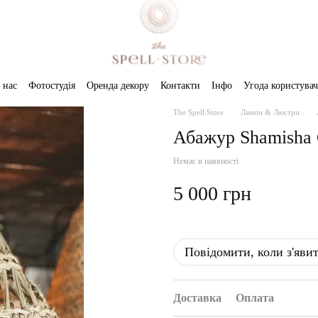
 нас
Фотостудія
Оренда декору
Контакти
Інфо
Угода користувач
The Spell.Store
Лампи & Люстри
Абажур Shamisha 
Немає в наявності
5 000 грн
Повідомити, коли з'яви
Доставка
Оплата