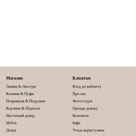
Магазин
Клієнтам
Лампи & Люстри
Вхід до кабінету
Килими & Пуфи
Про нас
Покривала & Подушки
Фотостудія
Корзини & Підноси
Оренда декору
Настінний декор
Контакти
Меблі
Інфо
Декор
Угода користувача