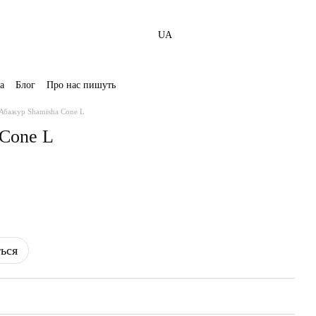
UA
а
Блог
Про нас пишуть
Абажур Shamisha Cone L
Cone L
ться