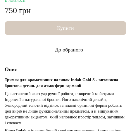
В наявності
750 грн
Купити
До обраного
Опис
Тримач для ароматичних паличок Indah Gold S - витончена
бронзова деталь для атмосфери гармонії
Це елегантний аксесуар ручної роботи, створений майстрами
Індонезії з натуральної бронзи. Його лаконічний дизайн,
благородний золотий відтінок та плавні органічні форми роблять
цей виріб не лише функціональним предметом, а й вишуканим
декоративним акцентом, який наповнює простір теплом, затишком
і спокоєм.
Назва
Indah
в індонезійській мові означає
«краса»
, і саме ця ідея