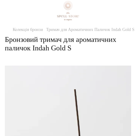
Колекція бронзи
Тримач для Ароматичних Паличок Indah Gold S
Бронзовий тримач для ароматичних
паличок Indah Gold S