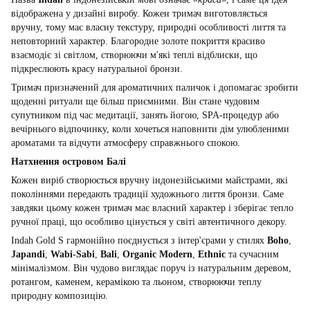
відображена у дизайні виробу. Кожен тримач виготовляється
вручну, тому має власну текстуру, природні особливості лиття та
неповторний характер. Благородне золоте покриття красиво
взаємодіє зі світлом, створюючи м'які теплі відблиски, що
підкреслюють красу натуральної бронзи.
Тримач призначений для ароматичних паличок і допомагає зробити
щоденні ритуали ще більш приємними. Він стане чудовим
супутником під час медитації, занять йогою, SPA-процедур або
вечірнього відпочинку, коли хочеться наповнити дім улюбленими
ароматами та відчути атмосферу справжнього спокою.
Натхнення островом Балі
Кожен виріб створюється вручну індонезійськими майстрами, які
поколіннями передають традиції художнього лиття бронзи. Саме
завдяки цьому кожен тримач має власний характер і зберігає тепло
ручної праці, що особливо цінується у світі автентичного декору.
Indah Gold S гармонійно поєднується з інтер'єрами у стилях
Boho
,
Japandi
,
Wabi-Sabi
,
Bali
,
Organic Modern
,
Ethnic
та сучасним
мінімалізмом. Він чудово виглядає поруч із натуральним деревом,
ротангом, каменем, керамікою та льоном, створюючи теплу
природну композицію.